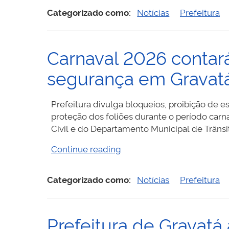
Rua
Categorizado como:
Notícias
Prefeitura
Quatro
de
Outubro
Carnaval 2026 contar
passa
por
segurança em Gravat
bloqueio
temporário
do
Prefeitura divulga bloqueios, proibição de 
trânsito
proteção dos foliões durante o período carn
pelas
Civil e do Departamento Municipal de Trânsi
obras
“Carnaval
Continue reading
de
2026
ampliação
contará
da
Categorizado como:
Notícias
Prefeitura
com
Adutora
esquema
do
especial
Agreste”
Prefeitura de Gravatá 
de