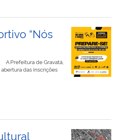
ortivo “Nós
e A Prefeitura de Gravatá,
abertura das inscrições
ltural