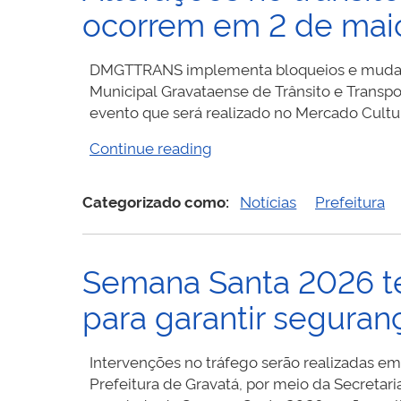
Esportivo
ocorrem em 2 de mai
“Nós
Somos
o
DMGTTRANS implementa bloqueios e mudança
Trânsito”
Municipal Gravataense de Trânsito e Transp
em
evento que será realizado no Mercado Cultu
Gravatá”
“Alterações
Continue reading
no
trânsito
Categorizado como:
Notícias
Prefeitura
para
evento
no
Semana Santa 2026 te
Mercado
Cultural
para garantir seguran
ocorrem
em
2
Intervenções no tráfego serão realizadas em
de
Prefeitura de Gravatá, por meio da Secretar