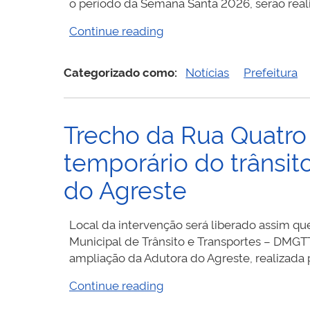
maio”
o período da Semana Santa 2026, serão real
“Semana
Continue reading
Santa
2026
Categorizado como:
Notícias
Prefeitura
terá
mudanças
no
Trecho da Rua Quatro
trânsito
em
temporário do trânsit
Gravatá
para
do Agreste
garantir
segurança
Local da intervenção será liberado assim qu
e
Municipal de Trânsito e Transportes – DMGTT
organização
ampliação da Adutora do Agreste, realizada
dos
eventos”
“Trecho
Continue reading
da