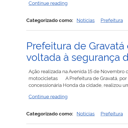
“Prefeitura
Continue reading
de
Gravatá
Categorizado como:
Notícias
Prefeitura
inicia
pintura
de
Prefeitura de Gravat
faixas
de
voltada à segurança d
pedestres
com
material
Ação realizada na Avenida 15 de Novembro o
de
motocicletas A Prefeitura de Gravatá, por
alta
concessionária Honda da cidade, realizou uma
durabilidade”
“Prefeitura
Continue reading
de
Gravatá
Categorizado como:
Notícias
Prefeitura
e
Honda