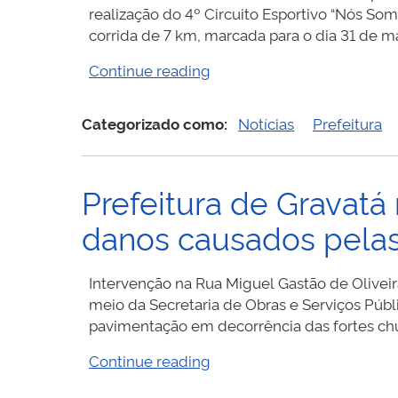
realização do 4º Circuito Esportivo “Nós So
corrida de 7 km, marcada para o dia 31 de mai
“Gravatá
Continue reading
promove
4º
Categorizado como:
Notícias
Prefeitura
Circuito
Esportivo
em
Prefeitura de Gravatá
duas
etapas
danos causados pela
com
corrida
e
Intervenção na Rua Miguel Gastão de Olivei
ciclismo
meio da Secretaria de Obras e Serviços Púb
em
pavimentação em decorrência das fortes chu
2026”
“Prefeitura
Continue reading
de