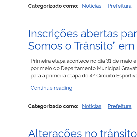
Gravatá
Categorizado como:
Notícias
Prefeitura
realiza
operação
tapa-
Inscrições abertas par
buraco
após
Somos o Trânsito” em
danos
causados
pelas
Primeira etapa acontece no dia 31 de maio e
chuvas”
por meio do Departamento Municipal Gravata
para a primeira etapa do 4º Circuito Esportivo
“Inscrições
Continue reading
abertas
para
Categorizado como:
Notícias
Prefeitura
corrida
do
4º
Alterações no trânsit
Circuito