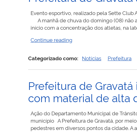
trânsito
e
Evento esportivo, realizado pela Sette Clu
segurança
A manhã de chuva do domingo (08) não afast
em
início com a concentração dos atletas, na lat
Gravatá”
“Prefeitura
Continue reading
de
Gravatá
Categorizado como:
Notícias
Prefeitura
apoia
realização
da
Prefeitura de Gravatá 
1ª
Sette
com material de alta 
Run”
Ação do Departamento Municipal de Trânsito 
município A Prefeitura de Gravatá, por meio 
pedestres em diversos pontos da cidade. A a